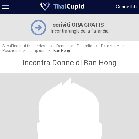
Connettiti
Iscriviti ORA GRATIS
Incontra single dalla Tailandia
Sito d'incontri thailandese
>
Donne
>
Tailandia
>
Datazione
>
Posizione
>
Lamphun
>
Ban Hong
Incontra Donne di Ban Hong