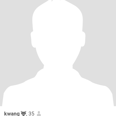
kwang 🦌
, 35