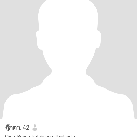
ตุ๊กตา
, 42
Chom Bueng, Ratchaburi, Thailandia