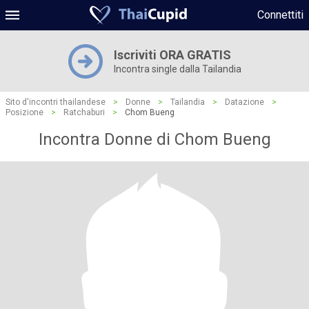
Connettiti
Iscriviti ORA GRATIS
Incontra single dalla Tailandia
Sito d'incontri thailandese
>
Donne
>
Tailandia
>
Datazione
>
Posizione
>
Ratchaburi
>
Chom Bueng
Incontra Donne di Chom Bueng