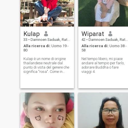
Kulap
Wiparat
33
•
Damnoen Saduak, Ratchaburi, Thailandia
42
•
Damnoen Saduak, Ratchaburi, Thailandia
Alla ricerca di:
Uomo 19 -
Alla ricerca di:
Uomo 38 -
80
58
Kulap è un nome di origine
Nel tempo libero, mi piace
thailandese neutrale dal
andare al tempio per farlo,
punto di vista del genere che
adorare Buddha o fare
significa "rosa". Come in
viaggi 4.
molte altre terre fiorenti, la
rosa ispira molta
ammirazione in Thailandia
come incarnazione di amore
e amicizia. Nazionalità-
Thailandia