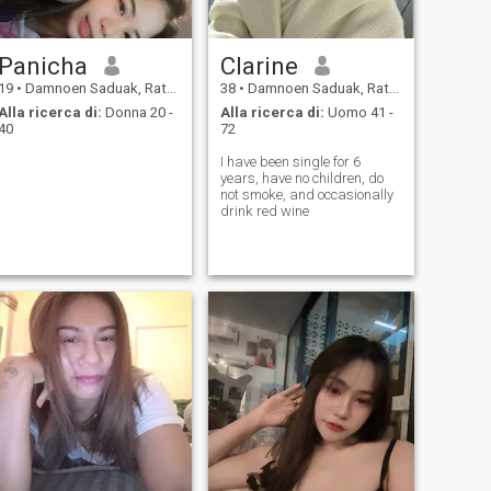
Panicha
Clarine
19
•
Damnoen Saduak, Ratchaburi, Thailandia
38
•
Damnoen Saduak, Ratchaburi, Thailandia
Alla ricerca di:
Donna 20 -
Alla ricerca di:
Uomo 41 -
40
72
I have been single for 6
years, have no children, do
not smoke, and occasionally
drink red wine