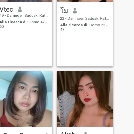
Vtec
โม
49
•
Damnoen Saduak, Ratchaburi, Thailandia
22
•
Damnoen Saduak, Ratchaburi, Thailandia
Alla ricerca di:
Uomo 47 -
Alla ricerca di:
Uomo 22 -
60
47