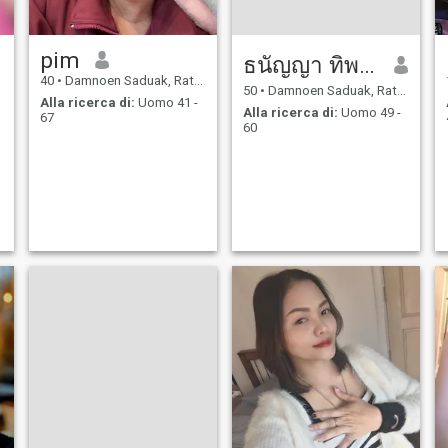
pim
ธนัญญา ทิพย์แสง
40
•
Damnoen Saduak, Ratchaburi, Thailandia
50
•
Damnoen Saduak, Ratchaburi, Thailandia
Alla ricerca di:
Uomo 41 -
Alla ricerca di:
Uomo 49 -
67
60