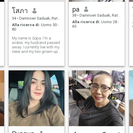
pa
โสภา
38
•
Damnoen Saduak, Ratchaburi, Thailandia
54
•
Damnoen Saduak, Ratchaburi, Thailandia
Alla ricerca di:
Uomo 28 -
Alla ricerca di:
Uomo 50 -
65
80
My name is Sopa. I'm a
widow; my husband passed
away. I currently live with my
niece and my two grown-up
children (son and daughter).
I enjoy cooking and I'm a
businesswoman.