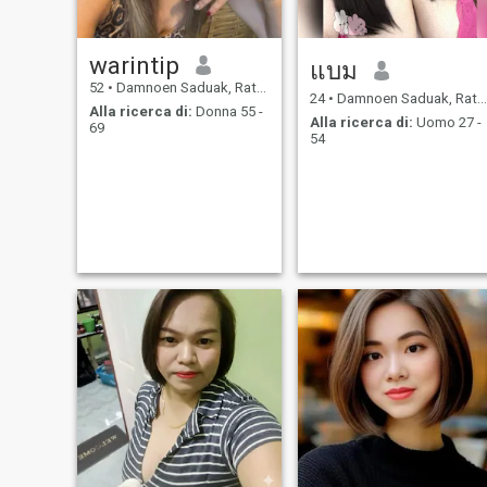
warintip
แบม
52
•
Damnoen Saduak, Ratchaburi, Thailandia
24
•
Damnoen Saduak, Ratchaburi, Thailandia
Alla ricerca di:
Donna 55 -
Alla ricerca di:
Uomo 27 -
69
54