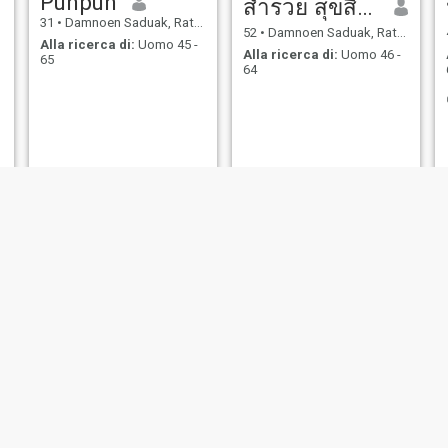
Punpun
สํารวย สุขสีดา
31
•
Damnoen Saduak, Ratchaburi, Thailandia
52
•
Damnoen Saduak, Ratchaburi, Thailandia
Alla ricerca di:
Uomo 45 -
Alla ricerca di:
Uomo 46 -
65
64
LALITA
Mink
20
•
Damnoen Saduak, Ratchaburi, Thailandia
29
•
Damnoen Saduak, Ratchaburi, Thailandia