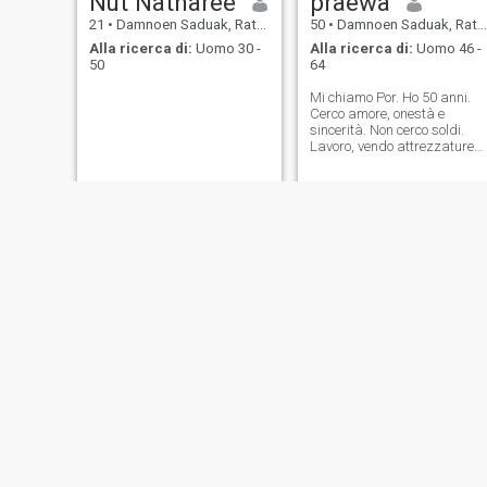
Nut Natnaree
praewa
21
•
Damnoen Saduak, Ratchaburi, Thailandia
50
•
Damnoen Saduak, Ratchaburi, Thailandia
Alla ricerca di:
Uomo 30 -
Alla ricerca di:
Uomo 46 -
50
64
Mi chiamo Por. Ho 50 anni.
Cerco amore, onestà e
sincerità. Non cerco soldi.
Lavoro, vendo attrezzature
per la casa, come vivere con
la natura, vivere una vita
semplice e onesta. Sono una
donna sicura di sé sul serio.
Sono un uomo divertente,
bravo, onesto.
sunflower
Madamjas
35
•
Damnoen Saduak, Ratchaburi, Thailandia
39
•
Damnoen Saduak, Ratchaburi, Thailandia