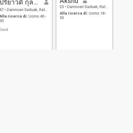
Akshu
ปรียาวดี กุลจิราพิพัฒน์
23
•
Damnoen Saduak, Ratchaburi, Thailandia
47
•
Damnoen Saduak, Ratchaburi, Thailandia
Alla ricerca di:
Uomo 18 -
Alla ricerca di:
Uomo 40 -
50
60
Good
SUCCESSIVO
LILY
34
•
Damnoen Saduak, Ratchaburi, Thailandia