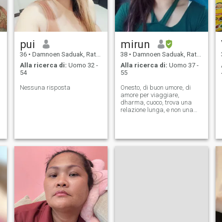
pui
mirun
36
•
Damnoen Saduak, Ratchaburi, Thailandia
38
•
Damnoen Saduak, Ratchaburi, Thailandia
Alla ricerca di:
Uomo 32 -
Alla ricerca di:
Uomo 37 -
54
55
Nessuna risposta
Onesto, di buon umore, di
amore per viaggiare,
dharma, cuoco, trova una
relazione lunga, e non una
cattiva persona.