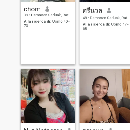
chom
ศรีนวล
39
•
Damnoen Saduak, Ratchaburi, Thailandia
48
•
Damnoen Saduak, Ratchaburi, Thailandia
Alla ricerca di:
Uomo 40 -
Alla ricerca di:
Uomo 47 -
70
68