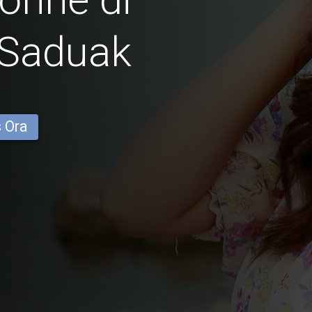
Saduak
s Ora