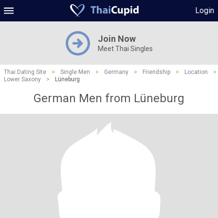
Login
Join Now
Meet Thai Singles
Thai Dating Site
>
Single Men
>
Germany
>
Friendship
>
Location
>
Lower Saxony
>
Lüneburg
German Men from Lüneburg