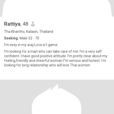
Rattiya
, 48
Tha Khantho, Kalasin, Thailand
Seeking:
Male 52 - 70
I'm sexy in my way.Love is't game.
I'm looking for a man who can take care of me. I'm a very self
confident. I have good positive attitude. I'm pretty clear about my
feeling,friendly and cheerful woman.I''m serious and honest. I'm
looking for long relationship who will love Thai women