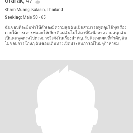
Urarak
, 47
Kham Muang, Kalasin, Thailand
Seeking:
Male 50 - 65
ฉันชอบที่จะยิ้มทำให้ตัวเองมีความสุขฉันเปิดสามารถพูดคุยได้ทุกเรื่อง
ภายใต้การเคารพและให้เกียรติแต่ฉันไม่ได้มาที่นี่เพื่อหาความสนุกฉัน
เป็นคนพูดตรงไปตรงมาจริงจังัในเรื่องสำคัญ.,รับฟังเหตุผล,ที่สำคัญฉัน
ไม่ชอบการโกหก,ฉันชอบเดินทางเปิดประสบการณ์ใหม่ๆถ้าหากม