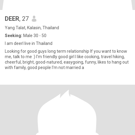
DEER
, 27
Yang Talat, Kalasin, Thailand
Seeking:
Male 30 - 50
I am deerI live in Thailand
Looking for good guys long term relationship If you want to know
me, talk to me :) I'm friendly good girl l like cooking, travel hiking,
cheerful, bright, good-natured, easygoing, funny, likes to hang out
with family, good people I'm not married a