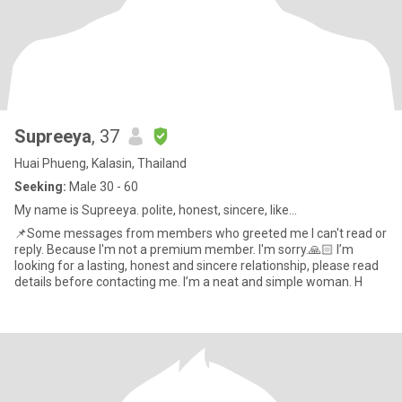
Supreeya
, 37
Huai Phueng, Kalasin, Thailand
Seeking:
Male 30 - 60
My name is Supreeya. polite, honest, sincere, like...
📌Some messages from members who greeted me I can't read or
reply. Because I'm not a premium member. I'm sorry.🙏🏻 I’m
looking for a lasting, honest and sincere relationship, please read
details before contacting me. I’m a neat and simple woman. H