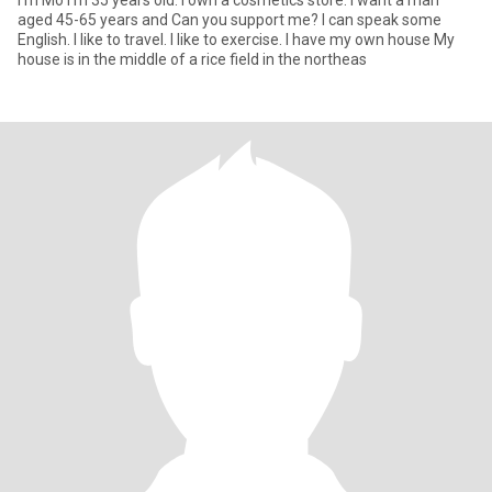
I’m Mo I'm 35 years old. I own a cosmetics store. I want a man
aged 45-65 years and Can you support me? I can speak some
English. I like to travel. I like to exercise. I have my own house My
house is in the middle of a rice field in the northeas