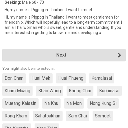
Seeking:
Male 60 - 70
Hi, my name is Pigpog in Thailand. I want to meet
Hi, my name is Pigpog in Thailand. I want to meet gentlemen for
friendship. Which will hopefully lead to a long-term commitment. I
am a Thai woman who is sweet, gentle and understanding. If you
are interested in getting to know me and developing a
Next
You might also be interested in:
Don Chan
Huai Mek
Huai Phueng
Kamalasai
Kham Muang
Khao Wong
Khong Chai
Kuchinarai
Mueang Kalasin
Na Khu
Na Mon
Nong Kung Si
Rong Kham
Sahatsakhan
Sam Chai
Somdet