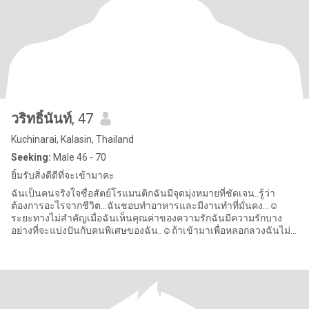
วริทธิ์นันท์
, 47
Kuchinarai, Kalasin, Thailand
Seeking:
Male 46 - 70
ยิ้มรับสิ่งดีดีที่จะเข้ามาคะ
ฉันเป็นคนจริงใจซื่อสัตย์โรแมนติกฉันมีจุดมุ่งหมายที่ชัดเจน..รู้ว่า
ต้องการอะไรจากชีวิต...ฉันชอบทำอาหารและมีงานทำที่มั่นคง...☺️
ระยะทางไม่สำคัญเมื่อฉันเห็นคุณค่าของความรักฉันมีความรักบาง
อย่างที่จะแบ่งปันกับคนพิเศษของฉัน..☺️ถ้าเข้ามาเพื่อหลอกลวงฉันไม่
ต้อน