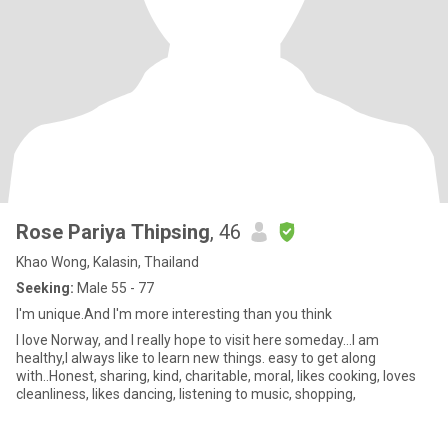
Rose Pariya Thipsing
, 46
Khao Wong, Kalasin, Thailand
Seeking:
Male 55 - 77
I'm unique.And I'm more interesting than you think
I love Norway, and I really hope to visit here someday...I am
healthy,I always like to learn new things. easy to get along
with..Honest, sharing, kind, charitable, moral, likes cooking, loves
cleanliness, likes dancing, listening to music, shopping,