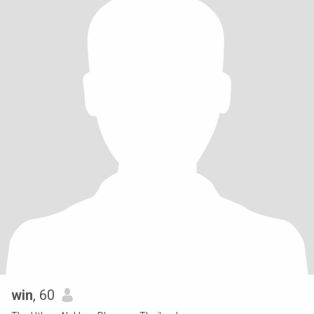
win
, 60