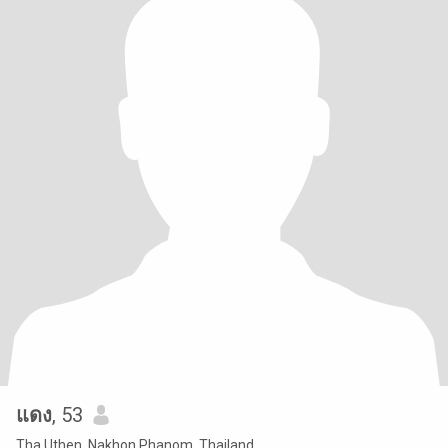
แดง
, 53
Tha Uthen, Nakhon Phanom, Thailand