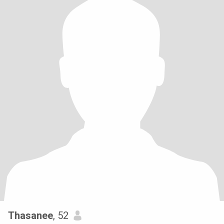
Thasanee
, 52