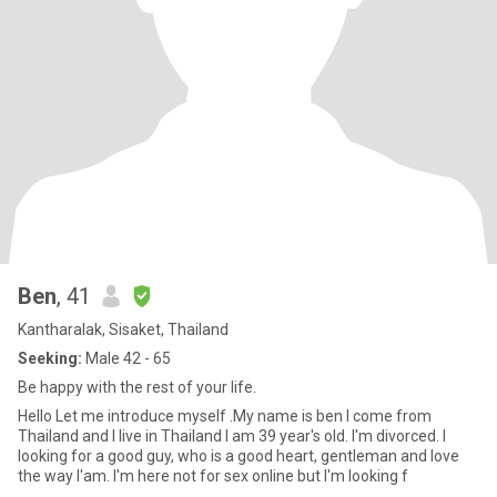
Ben
, 41
Kantharalak, Sisaket, Thailand
Seeking:
Male 42 - 65
Be happy with the rest of your life.
Hello Let me introduce myself .My name is ben I come from
Thailand and I live in Thailand I am 39 year's old. I'm divorced. I
looking for a good guy, who is a good heart, gentleman and love
the way l'am. I'm here not for sex online but I'm looking f