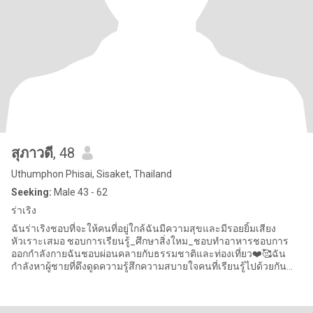
สุภาวดี
, 48
Uthumphon Phisai, Sisaket, Thailand
Seeking:
Male 43 - 62
ร่าเริง
ฉันร่าเริงชอบที่จะให้คนที่อยู่ใกล้ฉันมีความสุขและมีรอยยิ้มเสียง
หัวเราะเสมอ ชอบการเรียนรู้_ศึกษาสิ่งใหม_ชอบทำอาหารชอบการ
ออกกำลังกายฉันชอบผ่อนคลายกับธรรมชาติและท่องเที่ยว❤️🥰ฉัน
กำลังหาผู้ชายที่ดึงดูดความรู้สึกความสบายใจคนที่เรียนรู้ไปด้วยกัน
มองอนาคตมีค