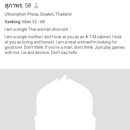
สุภาพร
, 58
Uthumphon Phisai, Sisaket, Thailand
Seeking:
Male 52 - 68
I am a single Thai woman divorced.
I am a single mother.I don't look at you as an A T M cabinet. I look
at you as loving and honest. I am a neat womanI'm looking for
good love. Don't think. If you're a man, don't think. Just play games
with me. Lie and deceive. Don't say hello