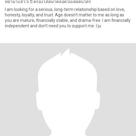
หย่ามาแล้ว 5 ปี ครองโสดมาตลอดไม่เคยคบใคร
I am looking for a serious, long-term relationship based on love,
honesty, loyalty, and trust. Age doesn’t matter to me as long as
you are mature, financially stable, and drama-free. I am financially
independent and don’t need you to support me. I ju