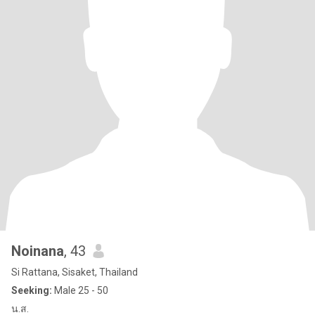
Noinana
, 43
Si Rattana, Sisaket, Thailand
Seeking:
Male 25 - 50
น.ส.