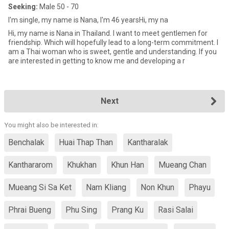
Seeking:
Male 50 - 70
I'm single, my name is Nana, I'm 46 yearsHi, my na
Hi, my name is Nana in Thailand. I want to meet gentlemen for
friendship. Which will hopefully lead to a long-term commitment. I
am a Thai woman who is sweet, gentle and understanding. If you
are interested in getting to know me and developing a r
Next
You might also be interested in:
Benchalak
Huai Thap Than
Kantharalak
Kanthararom
Khukhan
Khun Han
Mueang Chan
Mueang Si Sa Ket
Nam Kliang
Non Khun
Phayu
Phrai Bueng
Phu Sing
Prang Ku
Rasi Salai